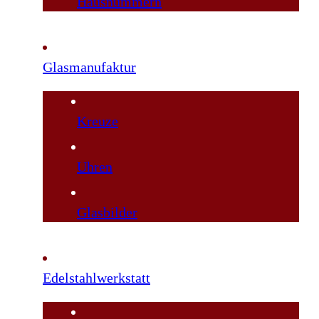
Hausnummern
Glasmanufaktur
Kreuze
Uhren
Glasbilder
Edelstahlwerkstatt