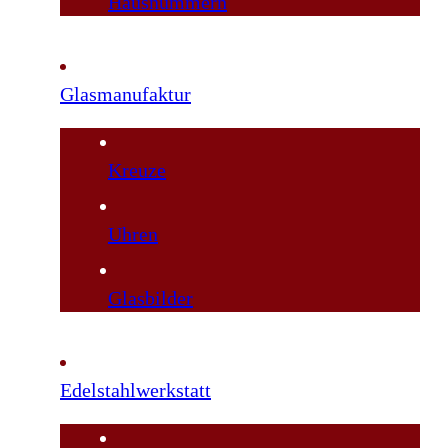
Hausnummern
Glasmanufaktur
Kreuze
Uhren
Glasbilder
Edelstahlwerkstatt